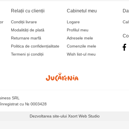
Relații cu clienții
Cabinetul meu
Dat
or
Condiții livrare
Logare
Cal
Modalități de plată
Profilul meu
Co
Returnare marfă
Adresele mele
Politica de confidențialitate
Comenzile mele
Termeni și condiții
Wish list-ul meu
usiness SRL
 înregistrat cu № 0003428
Dezvoltarea site-ului
Xsort Web Studio