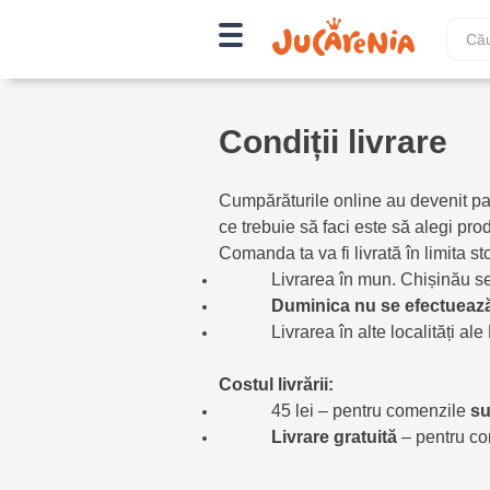
Condiții livrare
Cumpărăturile online au devenit part
ce trebuie să faci este să alegi pro
Comanda ta va fi livrată în limita s
Livrarea în mun. Chișinău s
Duminica
nu se
efectueaz
Livrarea în alte localități a
Costul
livrării
:
45 lei – pentru comenzile
s
Livrare
gratuită
– pentru c