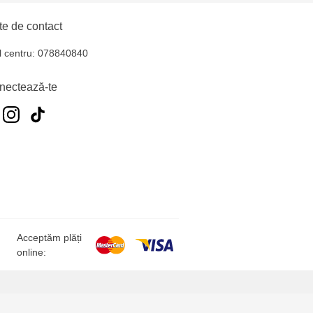
e de contact
l centru: 078840840
nectează-te
Acceptăm plăți
online: