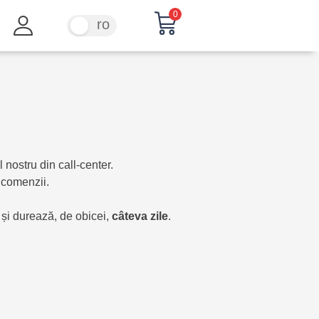
0
ru
ro
 nostru din call-center.
 comenzii.
t și durează, de obicei,
câteva
zile
.